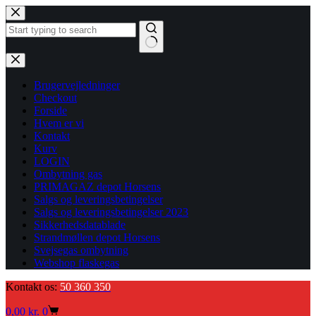
Fortsæt
til
indhold
Ingen
resultater
Brugervejledninger
Checkout
Forside
Hvem er vi
Kontakt
Kurv
LOGIN
Ombytning gas
PRIMAGAZ depot Horsens
Salgs og leveringsbetingelser
Salgs og leveringsbetingelser 2023
Sikkerhedsdatablade
Strandmøllen depot Horsens
Svejsegas ombytning
Webshop flaskegas
Kontakt os:
50 360 350
Indkøbskurv
0,00
kr.
0