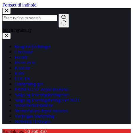
Fortsæt til indhold
Ingen resultater
Brugervejledninger
Checkout
Forside
Hvem er vi
Kontakt
Kurv
LOGIN
Ombytning gas
PRIMAGAZ depot Horsens
Salgs og leveringsbetingelser
Salgs og leveringsbetingelser 2023
Sikkerhedsdatablade
Strandmøllen depot Horsens
Svejsegas ombytning
Webshop flaskegas
Kontakt os:
50 360 350