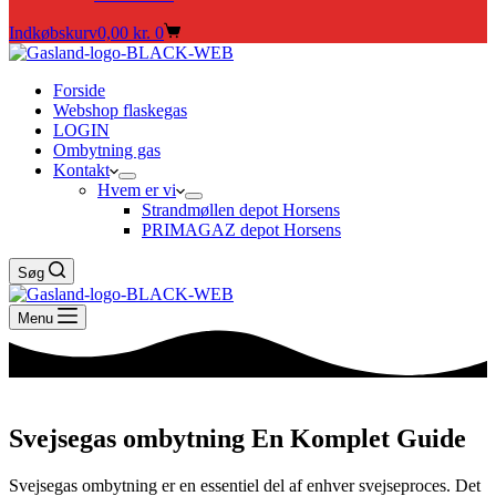
Indkøbskurv
0,00
kr.
0
Forside
Webshop flaskegas
LOGIN
Ombytning gas
Kontakt
Hvem er vi
Strandmøllen depot Horsens
PRIMAGAZ depot Horsens
Søg
Menu
Svejsegas ombytning
En Komplet Guide
Svejsegas ombytning er en essentiel del af enhver svejseproces. Det