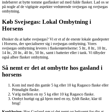
indebærer at bytte tomme gasflasker ud med fulde flasker. Lad os se
på nogle af de vigtigste aspekter vedrørende svejsegas og svejsegas
ombytning.
Køb Svejsegas: Lokal Ombytning i
Horsens
Ønsker du at købe svejsegas? Vi er et af de eneste lokale gasdepoter
i Horsens, der specialiserer sig i svejsegas ombytning. Vores
svejsegas ombytning leveres i flaskestørrelserne: 5 ltr., 8 ltr., 10 ltr.,
14 ltr., 20 ltr., 40 ltr., 50 ltr., samt i batterier eller i tank. Vi tilbyder
også albee flasker ombytning.
Så nemt er det
at ombytte hos gasland i
horsens
Kom ind med din gamle 5 kg eller 10 kg Ragasco flaske eller
Primalight flaske.
Vælg mellem en ny 5 kg eller 10 kg Ragasco flaske.
Ombyt hurtigt og gå hjem med en ny, fyldt flaske, klar til
brug!
Konklusion
: Hos Gasland gør vi det nemt og bekvemt for dig at