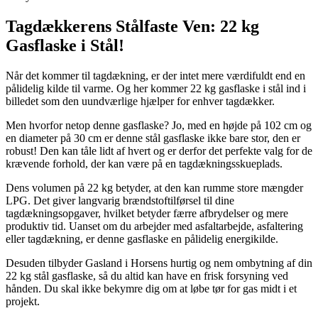
Tagdækkerens Stålfaste Ven: 22 kg
Gasflaske i Stål!
Når det kommer til tagdækning, er der intet mere værdifuldt end en
pålidelig kilde til varme. Og her kommer 22 kg gasflaske i stål ind i
billedet som den uundværlige hjælper for enhver tagdækker.
Men hvorfor netop denne gasflaske? Jo, med en højde på 102 cm og
en diameter på 30 cm er denne stål gasflaske ikke bare stor, den er
robust! Den kan tåle lidt af hvert og er derfor det perfekte valg for de
krævende forhold, der kan være på en tagdækningsskueplads.
Dens volumen på 22 kg betyder, at den kan rumme store mængder
LPG. Det giver langvarig brændstoftilførsel til dine
tagdækningsopgaver, hvilket betyder færre afbrydelser og mere
produktiv tid. Uanset om du arbejder med asfaltarbejde, asfaltering
eller tagdækning, er denne gasflaske en pålidelig energikilde.
Desuden tilbyder Gasland i Horsens hurtig og nem ombytning af din
22 kg stål gasflaske, så du altid kan have en frisk forsyning ved
hånden. Du skal ikke bekymre dig om at løbe tør for gas midt i et
projekt.