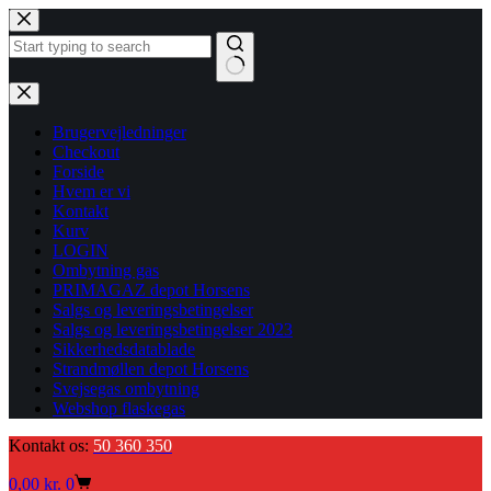
Fortsæt
til
indhold
Ingen
resultater
Brugervejledninger
Checkout
Forside
Hvem er vi
Kontakt
Kurv
LOGIN
Ombytning gas
PRIMAGAZ depot Horsens
Salgs og leveringsbetingelser
Salgs og leveringsbetingelser 2023
Sikkerhedsdatablade
Strandmøllen depot Horsens
Svejsegas ombytning
Webshop flaskegas
Kontakt os:
50 360 350
Indkøbskurv
0,00
kr.
0