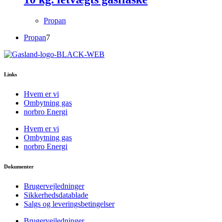
Propan
7
Propan
7
varer
Links
Hvem er vi
Ombytning gas
norbro Energi
Hvem er vi
Ombytning gas
norbro Energi
Dokumenter
Brugervejledninger
Sikkerhedsdatablade
Salgs og leveringsbetingelser
Brugervejledninger