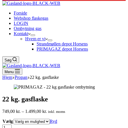
Forside
Webshop flaskegas
LOGIN
Ombytning gas
Kontakt
Hvem er vi
Strandmøllen depot Horsens
PRIMAGAZ depot Horsens
Søg
Menu
Hjem
Propan
22 kg. gasflaske
22 kg. gasflaske
Prisinterval:
749,00
kr.
–
1.499,00
kr.
inkl. moms
749,00 kr.
Vælg
til
Ryd
1.499,00 kr.
22