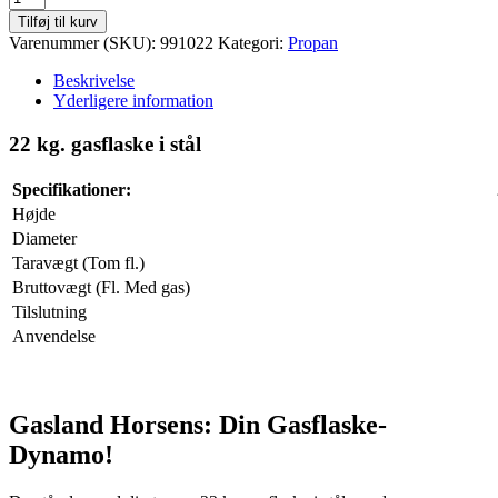
kg.
Tilføj til kurv
gasflaske
Varenummer (SKU):
991022
Kategori:
Propan
antal
Beskrivelse
Yderligere information
22 kg. gasflaske i stål
Specifikationer:
Højde
Diameter
Taravægt (Tom fl.)
Bruttovægt (Fl. Med gas)
Tilslutning
Anvendelse
Gasland Horsens: Din Gasflaske-
Dynamo!