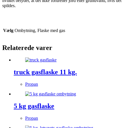
hvilket betyder, at det ikke forurener jord eller grundvand, hvis det
spildes.
Vælg
Ombytning, Flaske med gas
Relaterede varer
truck gasflaske 11 kg.
Propan
5 kg gasflaske
Propan