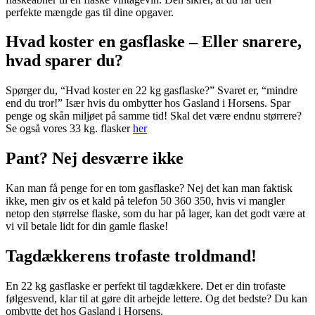
perfekte mængde gas til dine opgaver.
Hvad koster en gasflaske – Eller snarere,
hvad sparer du?
Spørger du, “Hvad koster en 22 kg gasflaske?” Svaret er, “mindre
end du tror!” Især hvis du ombytter hos Gasland i Horsens. Spar
penge og skån miljøet på samme tid! Skal det være endnu størrere?
Se også vores 33 kg. flasker
her
Pant? Nej desværre ikke
Kan man få penge for en tom gasflaske? Nej det kan man faktisk
ikke, men giv os et kald på telefon 50 360 350, hvis vi mangler
netop den størrelse flaske, som du har på lager, kan det godt være at
vi vil betale lidt for din gamle flaske!
Tagdækkerens trofaste troldmand!
En 22 kg gasflaske er perfekt til tagdækkere. Det er din trofaste
følgesvend, klar til at gøre dit arbejde lettere. Og det bedste? Du kan
ombytte det hos Gasland i Horsens.