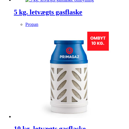
5 kg. letvægts gasflaske
Propan
10 kg. letvægts gasflaske