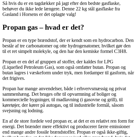
Så hvis du er en tagdækker på jagt efter den bedste gasflaske,
behøver du ikke lede længere. Denne 22 kg stål gasflaske fra
Gasland i Horsens er det oplagte valg!
Propan gas – hvad er det?
Propan er en type brændstof, der er kendt som en hydrocarbon. Den
består af tre carbonatomer og otte hydrogenatomer, hvilket gør den
til et ret simpelt molekyle, og den har den kemiske formel C3H8.
Propan er en del af gruppen af stoffer, der kaldes for LPG
(Liquefied Petroleum Gas), som også omfatter butan. Propan og
butan lagres i væskeform under tryk, men fordamper til gasform, når
det frigives.
Propan har mange anvendelser, både i erhvervsmæssig og privat
sammenhæng. Det bruges ofte til opvarmning af boliger og
kommercielle bygninger, til madlavning (i gasovne og grill), til
køretøjer, der kører på autogas, og til industrielle formål, såsom
svejsning og lodning.
En af de store fordele ved propan er, at det er en relativt ren form for
energi. Det brænder mere effektivt og producerer færre emissioner
end mange andre fossile brændstoffer. Propan er også ikke-giftig,