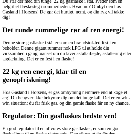
Du står der med din tunge, 22 kg gasflaske i stål, sveder som en
helgrillet flæskesteg i sommerheden. Hvad nu? Ombyt den hos
Gasland i Horsens! De gør det hurtigt, nemt, og din ryg vil takke
dig!
Det runde rummelige rør af ren energi!
Denne store gasflaske i stål er som en brændstof-fed fest i en
beholder. Denne gigant rummer nok LPG til at holde din
virksomhed i gang, uanset om du laver asfaltarbejde, asfaltering eller
tagdækning. Det er en fest i en flaske!
22 kg ren energi, klar til en
genopfriskning!
Hos Gasland i Horsens, er gas ombytning nemmere end at koge et
æg! Du behøver ikke bekymre dig om det tunge løft. Det er en win-
win situation: du får frisk gas, og din gamle flaske får en ny chance.
Regulator: Din gasflaskes bedste ven!
En god regulator til en af vores store gasflasker, er som en god
flaskeåbner til en flaske vintagevin. Den sikrer, at du får den