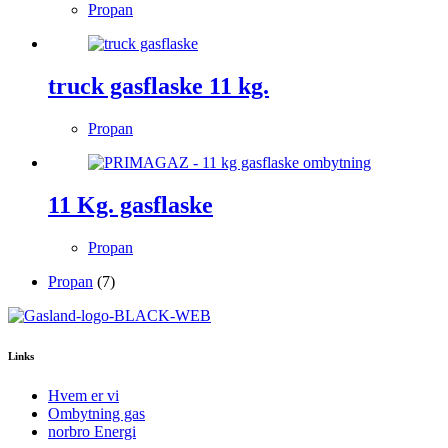
Propan
truck gasflaske 11 kg.
Propan
11 Kg. gasflaske
Propan
7
Propan
7
varer
Links
Hvem er vi
Ombytning gas
norbro Energi