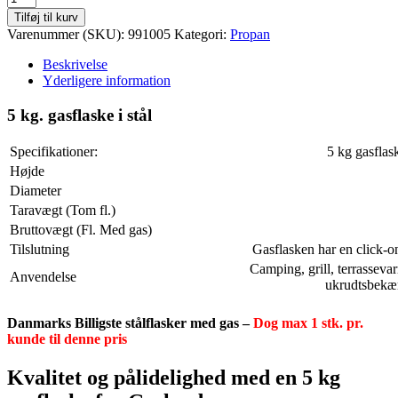
kg
Tilføj til kurv
gasflaske
Varenummer (SKU):
991005
Kategori:
Propan
antal
Beskrivelse
Yderligere information
5 kg. gasflaske i stål
Specifikationer:
5 kg gasflask
Højde
Diameter
Taravægt (Tom fl.)
Bruttovægt (Fl. Med gas)
Tilslutning
Gasflasken har en click-on
Camping, grill, terrasseva
Anvendelse
ukrudtsbekæ
Danmarks Billigste stålflasker med gas –
Dog max 1 stk. pr.
kunde til denne pris
Kvalitet og pålidelighed med en 5 kg