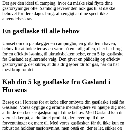
Det gør den ideel til camping, hvor du måske skal flytte dine
gasforsyninger ofte. Samtidig leverer den nok gas til at dække
behovet for flere dages brug, afhængigt af dine specifikke
anvendelseskrav.
En gasflaske til alle behov
Uanset om du planlægger en campingtur, en grillaften i haven,
behov for at holde terrassen varm på en kølig aften, eller har brug
for en effektiv løsning til ukrudtsbekæmpelse, er en 5 kg gasflaske
fra Gasland et glimrende valg. Den giver en pålidelig og effektiv
gasforsyning, der sikrer, at du aldrig løber tør for gas, når du har
mest brug for det.
Køb din 5 kg gasflaske fra Gasland i
Horsens
Besøg os i Horsens for at købe eller ombytte din gasflaske i stål fra
Gasland. Vores dygtige og erfarne medarbejdere vil hjælpe dig med
at finde den bedste gasløsning til dine behov. Med Gasland kan du
være sikker på, at du får et produkt, der lever op til dine
forventninger og mere til. Med vores gasflasker, får du ikke kun en
robust og holdbar gasforsyning, men også en, der er let, sikker og