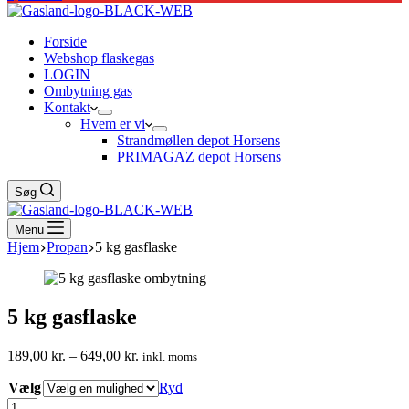
Forside
Webshop flaskegas
LOGIN
Ombytning gas
Kontakt
Hvem er vi
Strandmøllen depot Horsens
PRIMAGAZ depot Horsens
Søg
Menu
Hjem
Propan
5 kg gasflaske
5 kg gasflaske
Prisinterval:
189,00
kr.
–
649,00
kr.
inkl. moms
189,00 kr.
Vælg
til
Ryd
649,00 kr.
5