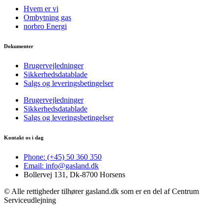
Hvem er vi
Ombytning gas
norbro Energi
Dokumenter
Brugervejledninger
Sikkerhedsdatablade
Salgs og leveringsbetingelser
Brugervejledninger
Sikkerhedsdatablade
Salgs og leveringsbetingelser
Kontakt os i dag
Phone: (+45) 50 360 350
Email: info@gasland.dk
Bollervej 131, Dk-8700 Horsens
© Alle rettigheder tilhører gasland.dk som er en del af Centrum
Serviceudlejning