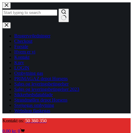
Fortsæt
til
indhold
Ingen
resultater
Brugervejledninger
Checkout
Forside
Hvem er vi
Kontakt
Kurv
LOGIN
Ombytning gas
PRIMAGAZ depot Horsens
Salgs og leveringsbetingelser
Salgs og leveringsbetingelser 2023
Sikkerhedsdatablade
Strandmøllen depot Horsens
Svejsegas ombytning
Webshop flaskegas
Kontakt os:
50 360 350
Indkøbskurv
0,00
kr.
0