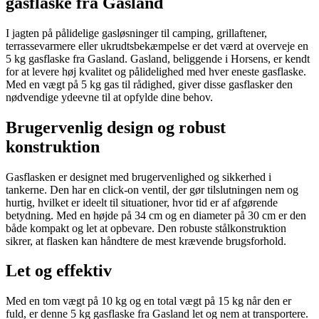
gasflaske fra Gasland
I jagten på pålidelige gasløsninger til camping, grillaftener,
terrassevarmere eller ukrudtsbekæmpelse er det værd at overveje en
5 kg gasflaske fra Gasland. Gasland, beliggende i Horsens, er kendt
for at levere høj kvalitet og pålidelighed med hver eneste gasflaske.
Med en vægt på 5 kg gas til rådighed, giver disse gasflasker den
nødvendige ydeevne til at opfylde dine behov.
Brugervenlig design og robust
konstruktion
Gasflasken er designet med brugervenlighed og sikkerhed i
tankerne. Den har en click-on ventil, der gør tilslutningen nem og
hurtig, hvilket er ideelt til situationer, hvor tid er af afgørende
betydning. Med en højde på 34 cm og en diameter på 30 cm er den
både kompakt og let at opbevare. Den robuste stålkonstruktion
sikrer, at flasken kan håndtere de mest krævende brugsforhold.
Let og effektiv
Med en tom vægt på 10 kg og en total vægt på 15 kg når den er
fuld, er denne 5 kg gasflaske fra Gasland let og nem at transportere.