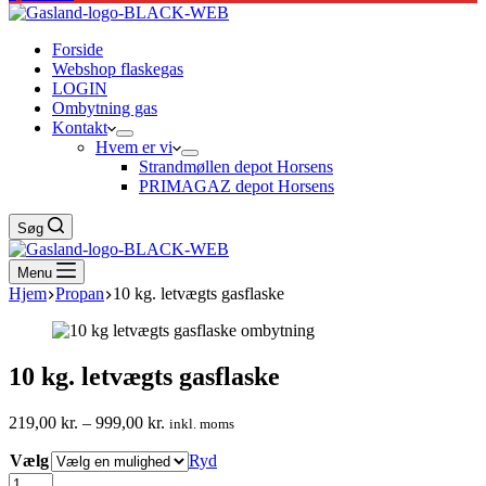
Forside
Webshop flaskegas
LOGIN
Ombytning gas
Kontakt
Hvem er vi
Strandmøllen depot Horsens
PRIMAGAZ depot Horsens
Søg
Menu
Hjem
Propan
10 kg. letvægts gasflaske
10 kg. letvægts gasflaske
Prisinterval:
219,00
kr.
–
999,00
kr.
inkl. moms
219,00 kr.
Vælg
til
Ryd
999,00 kr.
10