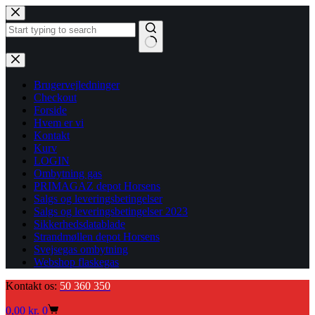
Fortsæt
til
indhold
Ingen
resultater
Brugervejledninger
Checkout
Forside
Hvem er vi
Kontakt
Kurv
LOGIN
Ombytning gas
PRIMAGAZ depot Horsens
Salgs og leveringsbetingelser
Salgs og leveringsbetingelser 2023
Sikkerhedsdatablade
Strandmøllen depot Horsens
Svejsegas ombytning
Webshop flaskegas
Kontakt os:
50 360 350
Indkøbskurv
0,00
kr.
0