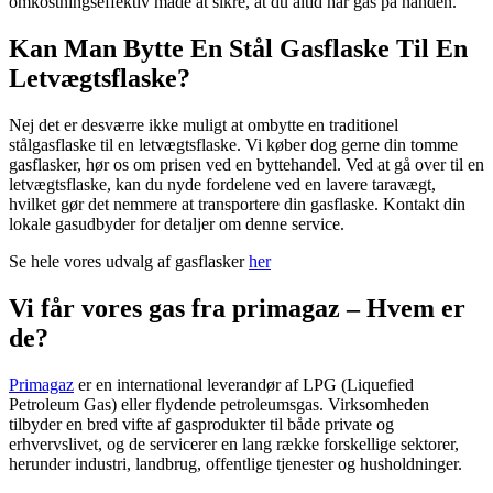
omkostningseffektiv måde at sikre, at du altid har gas på hånden.
Kan Man Bytte En Stål Gasflaske Til En
Letvægtsflaske?
Nej det er desværre ikke muligt at ombytte en traditionel
stålgasflaske til en letvægtsflaske. Vi køber dog gerne din tomme
gasflasker, hør os om prisen ved en byttehandel. Ved at gå over til en
letvægtsflaske, kan du nyde fordelene ved en lavere taravægt,
hvilket gør det nemmere at transportere din gasflaske. Kontakt din
lokale gasudbyder for detaljer om denne service.
Se hele vores udvalg af gasflasker
her
Vi får vores gas fra primagaz – Hvem er
de?
Primagaz
er en international leverandør af LPG (Liquefied
Petroleum Gas) eller flydende petroleumsgas. Virksomheden
tilbyder en bred vifte af gasprodukter til både private og
erhvervslivet, og de servicerer en lang række forskellige sektorer,
herunder industri, landbrug, offentlige tjenester og husholdninger.