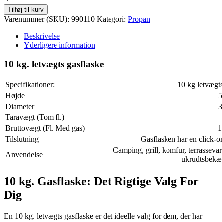
kg.
Tilføj til kurv
letvægts
Varenummer (SKU):
990110
Kategori:
Propan
gasflaske
antal
Beskrivelse
Yderligere information
10 kg. letvægts gasflaske
Specifikationer:
10 kg letvægts
Højde
5
Diameter
3
Taravægt (Tom fl.)
Bruttovægt (Fl. Med gas)
1
Tilslutning
Gasflasken har en click-on
Camping, grill, komfur, terrasseva
Anvendelse
ukrudtsbekæ
10 kg. Gasflaske: Det Rigtige Valg For
Dig
En 10 kg. letvægts gasflaske er det ideelle valg for dem, der har