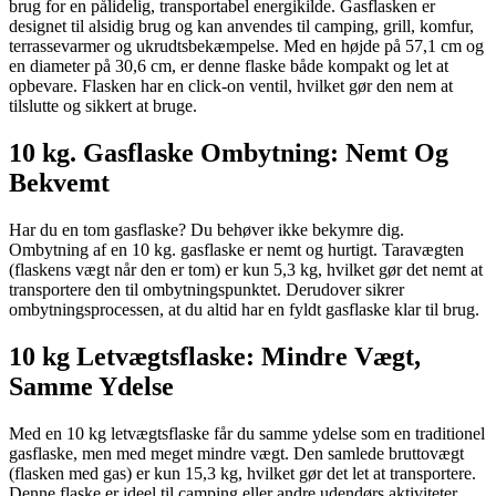
brug for en pålidelig, transportabel energikilde. Gasflasken er
designet til alsidig brug og kan anvendes til camping, grill, komfur,
terrassevarmer og ukrudtsbekæmpelse. Med en højde på 57,1 cm og
en diameter på 30,6 cm, er denne flaske både kompakt og let at
opbevare. Flasken har en click-on ventil, hvilket gør den nem at
tilslutte og sikkert at bruge.
10 kg. Gasflaske Ombytning: Nemt Og
Bekvemt
Har du en tom gasflaske? Du behøver ikke bekymre dig.
Ombytning af en 10 kg. gasflaske er nemt og hurtigt. Taravægten
(flaskens vægt når den er tom) er kun 5,3 kg, hvilket gør det nemt at
transportere den til ombytningspunktet. Derudover sikrer
ombytningsprocessen, at du altid har en fyldt gasflaske klar til brug.
10 kg Letvægtsflaske: Mindre Vægt,
Samme Ydelse
Med en 10 kg letvægtsflaske får du samme ydelse som en traditionel
gasflaske, men med meget mindre vægt. Den samlede bruttovægt
(flasken med gas) er kun 15,3 kg, hvilket gør det let at transportere.
Denne flaske er ideel til camping eller andre udendørs aktiviteter,